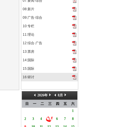
07:要闻·综合
08:新片
09:广告·综合
10:专栏
11:理论
12:综合·广告
13:票房
14:国际
15:国际
16:研讨