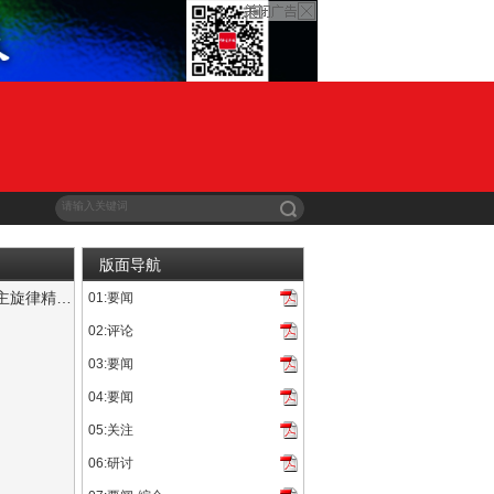
版面导航
以真实影像致敬隐蔽战线英烈 多维优化铸就主旋律精品影片
01:要闻
迹为题材的电影《无悔英雄》剧本研讨会在北京福建大厦举行。会议...
02:评论
03:要闻
04:要闻
05:关注
06:研讨