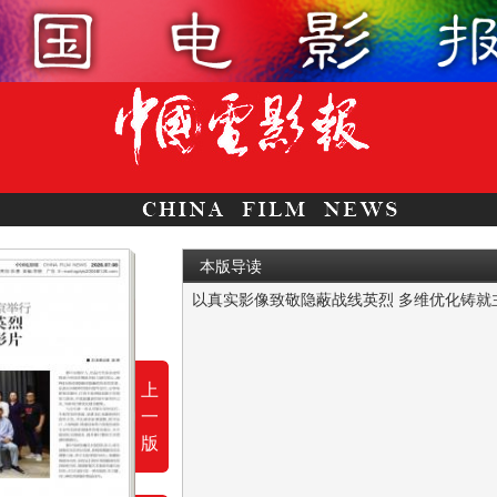
本版导读
7月4日，以吴石将军等隐蔽战线革命英烈事
上
一
版