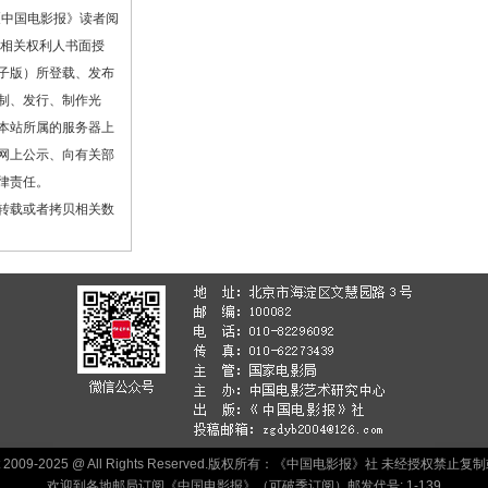
《中国电影报》读者阅
或相关权利人书面授
子版）所登载、发布
制、发行、制作光
本站所属的服务器上
网上公示、向有关部
律责任。
转载或者拷贝相关数
ht 2009-2025 @ All Rights Reserved.版权所有：《中国电影报》社 未经授权禁
欢迎到各地邮局订阅《中国电影报》（可破季订阅）邮发代号: 1-139