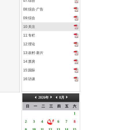
07:综合
08:综合·广告
09:综合
10:关注
11:专栏
12:理论
13:农村·新片
14:票房
15:国际
16:访谈