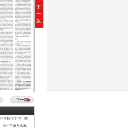
下
一
版
下一期
但不限于文字、图
计、专栏目录与名称、