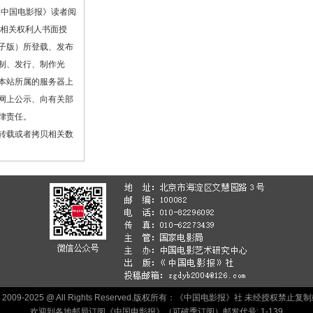
《中国电影报》读者阅
或相关权利人书面授
子版）所登载、发布
制、发行、制作光
本站所属的服务器上
网上公示、向有关部
律责任。
转载或者拷贝相关数
ht 2009-2025 @ All Rights Reserved.版权所有：《中国电影报》社 未经授权禁
欢迎到各地邮局订阅《中国电影报》（可破季订阅）邮发代号: 1-139