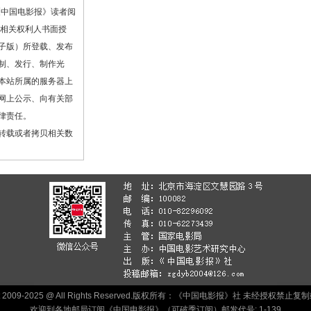
《中国电影报》读者阅
或相关权利人书面授
子版）所登载、发布
制、发行、制作光
本站所属的服务器上
网上公示、向有关部
律责任。
转载或者拷贝相关数
ht 2009-2025 @ All Rights Reserved.版权所有：《中国电影报》社 未经授权禁
欢迎到各地邮局订阅《中国电影报》（可破季订阅）邮发代号: 1-139