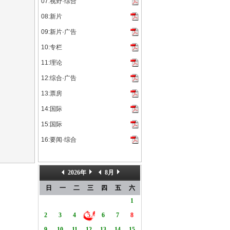
07:视野·综合
08:新片
09:新片·广告
10:专栏
11:理论
12:综合·广告
13:票房
14:国际
15:国际
16:要闻·综合