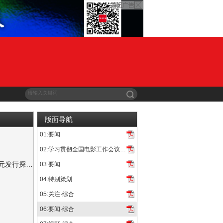
版面导航
01:要闻
拟现实电影创作交流会”在西影举行。来自行业主管部门、内容...
02:学习贯彻全国电影工作会议精神
现实电影创作交流会”在西影举办。本次会议由中国电影艺术研究...
“从困境到破局——文艺片的电影节路径与多元发行探索”研讨会在京举办
03:要闻
承办，作为“双周影苑”品牌矩阵重要学术环节的“从困境到破局...
04:特别策划
05:关注·综合
06:要闻·综合