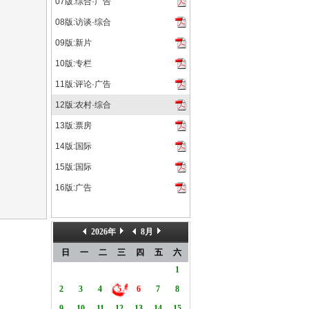
出品的动画电影《美猴王》（The Monkey K...
07版:综合·广告
08版:访谈·综合
09版:新片
10版:专栏
11版:评论·广告
12版:农村·综合
13版:票房
14版:国际
15版:国际
16版:广告