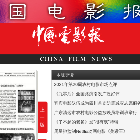
本版导读
2021年第20周农村电影市场点评
据统计，截至5月21日，电影数字节目交易平台
《九零后》全国路演引发广泛好评
本报讯 讲述西南联大师生教书救国、读书报国
宜宾电影队伍成为四川首支防震减灾志愿服
上
本报讯 今年是“5·12”防灾减灾宣传周第13
广东清远市农村电影公益放映员培训班举行
一
本报讯 由广东清远市委宣传部主办、清远市爱
《了不起的老爸》发“很有戏”特辑
版
本报讯 由周青元执导的电影《了不起的老爸》
周星驰监制Netflix动画电影《美猴王》