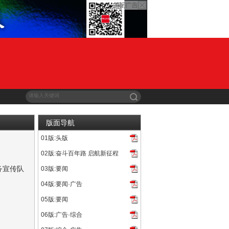
版面导航
01版:头版
可供订购影片4400余部，其中2019 年以来出品的影片...
02版:奋斗百年路 启航新征程
的传奇故事的纪录电影《九零后》已定于5月29日全国公映，电...
务宣传队
03版:要闻
年。5月14日，四川省首支防震减灾志愿服务宣传队在宜宾...
04版:要闻·广告
地农村数字电影院线有限公司承办的“2021年清远市农村电影...
05版:要闻
日前发布“很有戏”特辑，三位领衔主演王砚辉、张宥浩、龚蓓苾...
06版:广告·综合