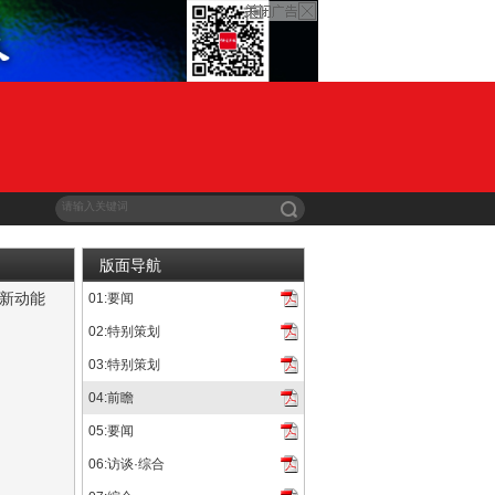
版面导航
济新动能
01:要闻
蛰无声》《熊出没·年年有熊》《星河入梦》《熊猫计划之部落奇遇...
02:特别策划
03:特别策划
04:前瞻
05:要闻
06:访谈·综合