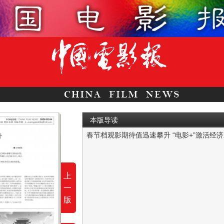
本版导读
春节档观影期待值迅速攀升 “电影+”激活经
随着《飞驰人生3》《镖人：风起大漠》《惊
上
一
版