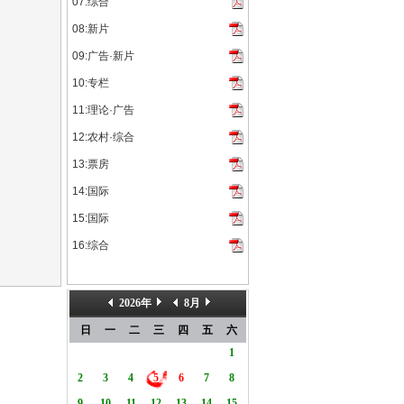
07:综合
08:新片
09:广告·新片
10:专栏
11:理论·广告
12:农村·综合
13:票房
14:国际
15:国际
16:综合