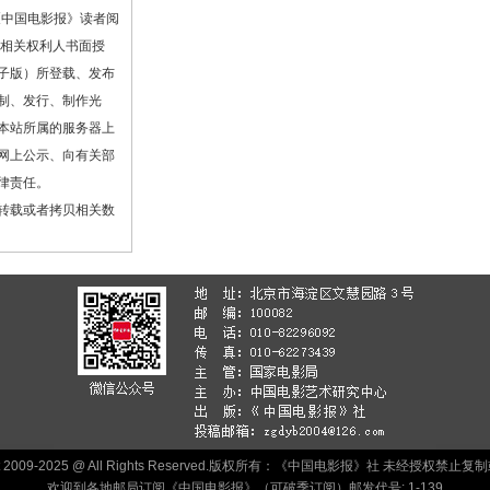
《中国电影报》读者阅
或相关权利人书面授
子版）所登载、发布
制、发行、制作光
本站所属的服务器上
网上公示、向有关部
律责任。
转载或者拷贝相关数
ht 2009-2025 @ All Rights Reserved.版权所有：《中国电影报》社 未经授权禁
欢迎到各地邮局订阅《中国电影报》（可破季订阅）邮发代号: 1-139