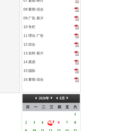
07:要闻·研讨
08:要闻·综合
09:广告·新片
10:专栏
11:理论·广告
12:综合
13:农村·新片
14:票房
15:国际
16:要闻·综合