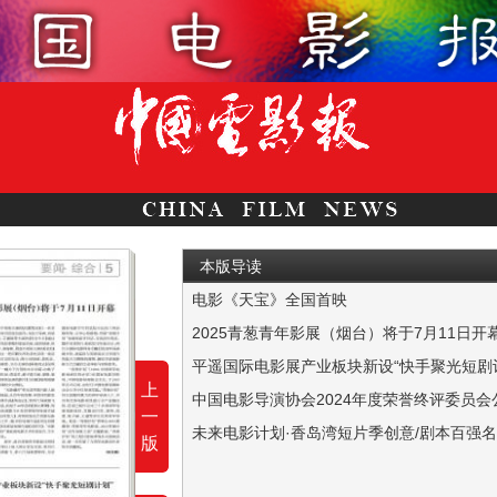
本版导读
电影《天宝》全国首映
本报讯 （记者 李霆钧 ） 7月1日，由著名
2025青葱青年影展（烟台）将于7月11日开
本报讯 2025青葱青年影展（烟台）将于7月1
平遥国际电影展产业板块新设“快手聚光短剧
上
本报讯 日前，第九届平遥国际电影展产业板块
中国电影导演协会2024年度荣誉终评委员会
一
本报讯 中国电影导演协会2024年度荣誉日
未来电影计划·香岛湾短片季创意/剧本百强
版
本报讯 日前，由山东省电影局、中国电影评