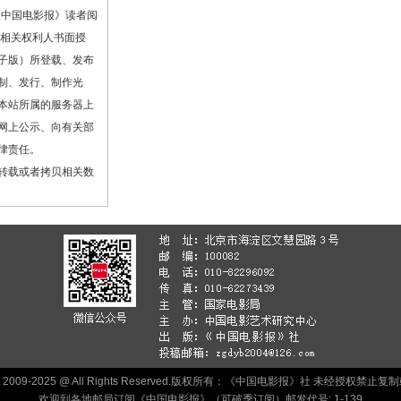
《中国电影报》读者阅
或相关权利人书面授
子版）所登载、发布
制、发行、制作光
本站所属的服务器上
网上公示、向有关部
律责任。
转载或者拷贝相关数
ht 2009-2025 @ All Rights Reserved.版权所有：《中国电影报》社 未经授权禁
欢迎到各地邮局订阅《中国电影报》（可破季订阅）邮发代号: 1-139