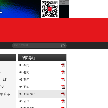
版面导航
01:要闻
表演艺术家刘劲、新锐导演艺兮执导的《天宝》全国首映礼在京...
幕
02:要闻
1日至14日在山东省烟台市举行。此次影展为“青葱计划”...
计划”
03:要闻
宣布将聚焦短剧项目，新设“快手聚光短剧计划”。该计划由平遥...
公布
04:要闻
前确定终评委主席由郑大圣导演担任，张建亚、霍建起、乌尔善、...
名单公布
05:要闻·综合
论学会等联合主办，中共烟台市委宣传部、莱阳市委宣传部共同协办...
06:研讨