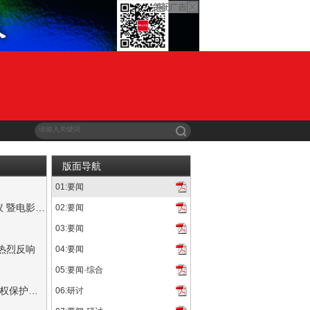
版面导航
01:要闻
国国家电影局、重庆市政府联合主办的2025上海合作组织...
全国电影标准化技术委员会一届三次全体会议 暨电影标准化宣贯培训会议召开
02:要闻
国电影标准化技术委员会（以下简称“电影标委会”）一届三次...
03:要闻
第二届中国（重庆）科技电影周电影金数字荣誉推荐盛典暨电影...
热烈反响
04:要闻
负责同志向国家话剧院一级演员游本昌转达勉励和问候，在电影界引...
05:要闻·综合
于8月15日登陆全国院线。影片由华夏电影发行有限责任公司与...
国家版权局公布2025年度第七批 重点作品版权保护预警名单
06:研讨