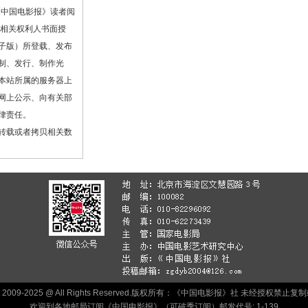
《中国电影报》读者阅
或相关权利人书面授
子版）所登载、发布
制、发行、制作光
本站所属的服务器上
网上公示、向有关部
律责任。
转载或者拷贝相关数
ht 2009-2025 @ All Rights Reserved.版权所有：《中国电影报》社 未经授权禁
欢迎到各地邮局订阅《中国电影报》（可破季订阅）邮发代号: 1-139