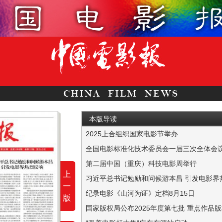
本版导读
2025上合组织国家电影节举办
本报讯 （记者 李佳蕾） 7月3日-7日，由中
本报讯 （记者 李佳蕾） 7月3日-4日，全
第二届中国（重庆）科技电影周举行
上
本报讯 （记者 李佳蕾） 7月4日，2025
习近平总书记勉励和问候游本昌 引发电影界
一
本报讯 近日，习近平总书记委托中央组织部
纪录电影《山河为证》定档8月15日
版
本报讯 纪录电影《山河为证》近日正式宣布将