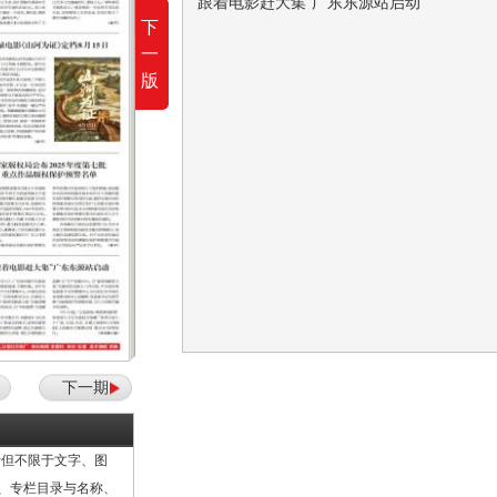
本报讯 按照国家版权局《关于开展院线电影
“跟着电影赶大集”广东东源站启动
下
本报讯 7月5日，广东省河源市东源县万绿湖
一
版
下一期
但不限于文字、图
计、专栏目录与名称、