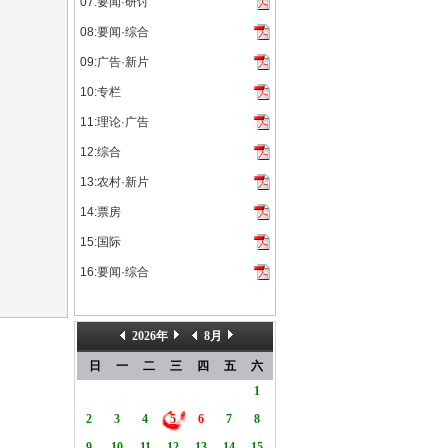
版权保护专项工作的通知》《关于进一步加强互联网传播作品版权监...
07:要闻·研讨
风景区碧波荡漾、千帆归港。由中央宣传部电影数字节目管理中心...
08:要闻·综合
09:广告·新片
10:专栏
11:理论·广告
12:综合
13:农村·新片
14:票房
15:国际
16:要闻·综合