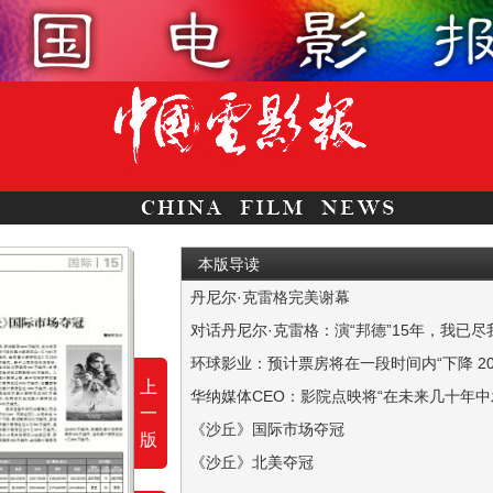
本版导读
丹尼尔·克雷格完美谢幕
本报讯 将于10月29日登陆中国内地的好莱坞
对话丹尼尔·克雷格：演“邦德”15年，我已尽
《007：无暇赴死》是丹尼尔·克雷格最后一次出演“
环球影业：预计票房将在一段时间内“下降 20
上
环球影业的唐娜·兰利（Donna Langley
一
“我们学到的是，电影在影院的放映会继续没
《沙丘》国际市场夺冠
版
上周末，华纳兄弟公司和传奇影业的《沙丘》在
《沙丘》北美夺冠