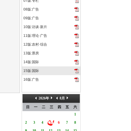
》在北美收获票房4010万美元，超过了映前预期的3000万...
07版:专栏
08版:广告
09版:广告
10版:访谈·新片
11版:理论·广告
12版:农村·综合
13版:票房
14版:国际
15版:国际
16版:广告