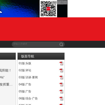
版面导航
01版:头版
动作电影《007：无暇赴死》近日在环球城市大道举行首映礼...
我所能！
02版:评论
007”。从2006年的“首秀”到2021的谢幕，...
%”
03版:访谈·要闻
）表示，该电影公司的计划评估中“需要很长时间”才能让...
华纳媒体CEO：影院点映将“在未来几十年中发挥重要作用”
04版:广告
问题，我们相信这会关系到未来的几十年，它们将是我们最得意的投...
05版:广告
75个市场，收获票房4740万美元，位居第一名。该片在国际...
06版:综合·广告