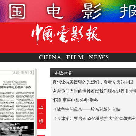
本版导读
真想让抗美援朝的先烈们，看看今天的中国
在《长津湖》里，吴京是连长伍千里，是哥哥伍
谢谢你们当时的牺牲奉献我们现在过得非常
近年来，由易烊千玺主演电影的票房收入表现亮
“国防军事电影盛典”举办
上
张丕民本报讯 10月22日，由国家电影局、
《战争中的母亲——胶东乳娘》首映
一
本报讯 10月20日，纪录电影《战争中的母亲
《长津湖》票房破53亿继续扩大“长津湖效应
版
（上接第1版）伟大革命先烈永垂不朽伟大抗