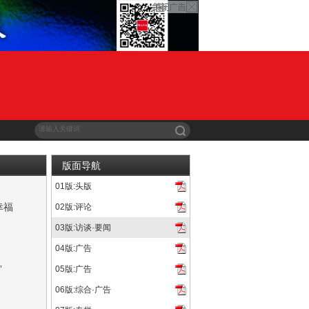
版面导航
01版:头版
千里，也是儿子伍千里。作为连长，他要对全连157名战士负责...
幸福
02版:评论
眼，并且影片质量上乘、口碑不俗，2019年《少年的你》票房...
03版:访谈·要闻
浙江省委宣传部指导，中国电影基金会、浙江省电影局和横店集团...
04版:广告
——胶东乳娘》首映式在山东济南举行。“胶东乳娘”是齐鲁红...
”
05版:广告
美援朝精神代代传承“身先士卒卫华夏家国，血战无畏护山河无恙。...
06版:综合·广告