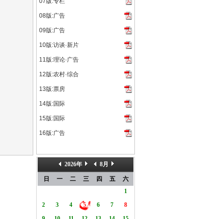
07版:专栏
08版:广告
09版:广告
10版:访谈·新片
11版:理论·广告
12版:农村·综合
13版:票房
14版:国际
15版:国际
16版:广告