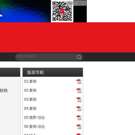
版面导航
01:要闻
道──银都作品回顾展”在京开幕。中国电影资料馆馆长、中国...
献映
02:要闻
诞辰120周年，阮玲玉逝世90周年，由上海市电影局指导，...
03:要闻
变革——微短剧以黑马之姿异军突起，构筑起贯穿艺术创作、学术研...
04:要闻
05:视野·综合
06:要闻·综合