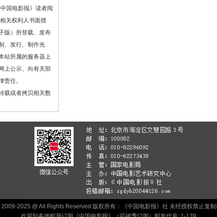
《中国电影报》读者阅
或相关权利人书面授
子版）所登载、发布
制、发行、制作光
本站所属的服务器上
网上公示、向有关部
律责任。
转载或者拷贝相关数
ht 2009-2025 @ All Rights Reserved.版权所有：《中国电影报》社 未经授权禁
欢迎到各地邮局订阅《中国电影报》（可破季订阅）邮发代号: 1-139