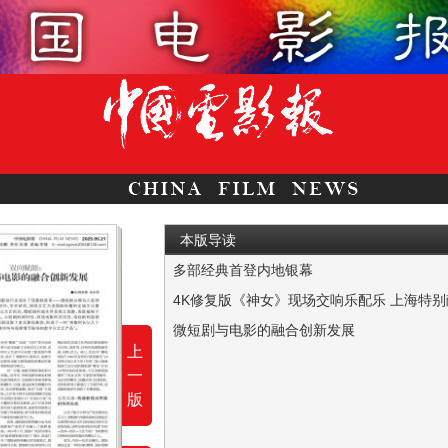
本版导读
多部经典首登内地银幕
本报讯 （记者 姬政鹏）5月16日，“影以载
4K修复版《神女》现场交响乐配乐 上海特别
本报讯 5月18日国际博物馆日，适逢中国电影
微短剧与电影的融合创新发展
上
近三四年的时间，中国影视行业迎来了现象级
一
版