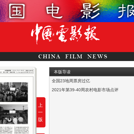
本版导读
全国23地周票房过亿
（上接第13版）10月4日—10月10日：全国三
2021年第39-40周农村电影市场点评
据统计，当前电影数字节目交易平台（www.dfcc
上
一
版