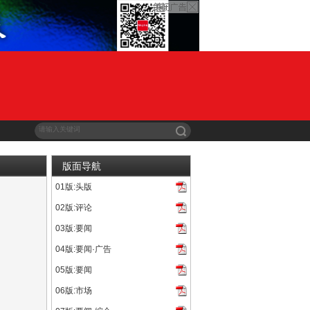
版面导航
01版:头版
甲省市超10亿，川鲁入列周榜五强2021年10月4日...
02版:评论
.org.cn）可供订购影片近4500部，其中20...
03版:要闻
04版:要闻·广告
05版:要闻
06版:市场