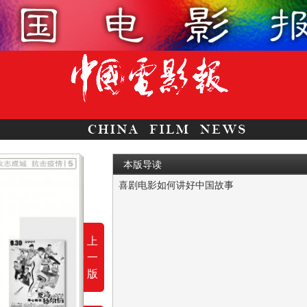
本版导读
喜剧电影如何讲好中国故事
（上接第4版）◎市场突围2006年宁浩的《
上
一
版