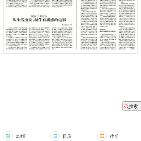
搜索
03版
目录
往期