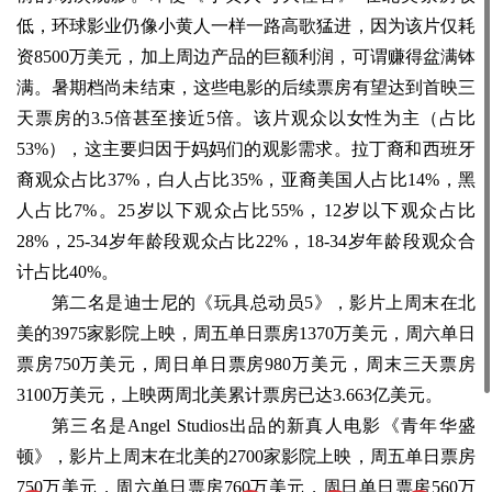
低，环球影业仍像小黄人一样一路高歌猛进，因为该片仅耗
资8500万美元，加上周边产品的巨额利润，可谓赚得盆满钵
满。暑期档尚未结束，这些电影的后续票房有望达到首映三
天票房的3.5倍甚至接近5倍。该片观众以女性为主（占比
53%），这主要归因于妈妈们的观影需求。拉丁裔和西班牙
裔观众占比37%，白人占比35%，亚裔美国人占比14%，黑
人占比7%。25岁以下观众占比55%，12岁以下观众占比
28%，25-34岁年龄段观众占比22%，18-34岁年龄段观众合
计占比40%。
第二名是迪士尼的《玩具总动员5》，影片上周末在北
美的3975家影院上映，周五单日票房1370万美元，周六单日
票房750万美元，周日单日票房980万美元，周末三天票房
3100万美元，上映两周北美累计票房已达3.663亿美元。
第三名是Angel Studios出品的新真人电影《青年华盛
顿》，影片上周末在北美的2700家影院上映，周五单日票房
750万美元，周六单日票房760万美元，周日单日票房560万