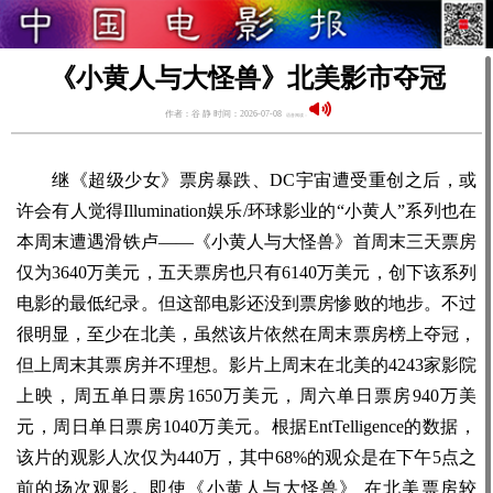
《小黄人与大怪兽》北美影市夺冠
作者：谷 静 时间：2026-07-08
语音阅读：
继《超级少女》票房暴跌、DC宇宙遭受重创之后，或
许会有人觉得Illumination娱乐/环球影业的“小黄人”系列也在
本周末遭遇滑铁卢——《小黄人与大怪兽》首周末三天票房
仅为3640万美元，五天票房也只有6140万美元，创下该系列
电影的最低纪录。但这部电影还没到票房惨败的地步。不过
很明显，至少在北美，虽然该片依然在周末票房榜上夺冠，
但上周末其票房并不理想。影片上周末在北美的4243家影院
上映，周五单日票房1650万美元，周六单日票房940万美
元，周日单日票房1040万美元。根据EntTelligence的数据，
该片的观影人次仅为440万，其中68%的观众是在下午5点之
前的场次观影。即使《小黄人与大怪兽》 在北美票房较