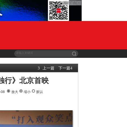
上一篇
下一篇
3
4
独行》北京首映
-08
放大
缩小
默认