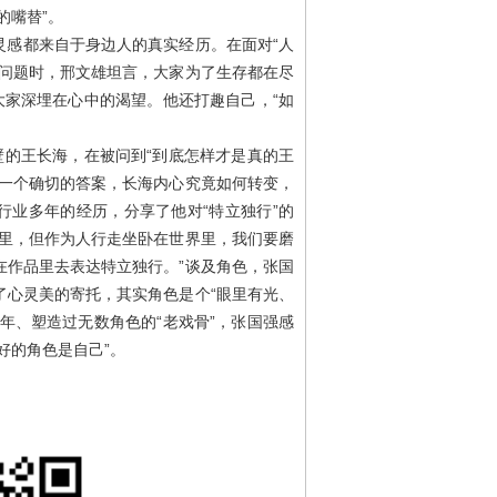
的嘴替”。
灵感都来自于身边人的真实经历。在面对“人
的问题时，邢文雄坦言，大家为了生存都在尽
大家深埋在心中的渴望。他还打趣自己，“如
壁的王长海，在被问到“到底怎样才是真的王
出一个确切的答案，长海内心究竟如何转变，
行业多年的经历，分享了他对“特立独行”的
色里，但作为人行走坐卧在世界里，我们要磨
在作品里去表达特立独行。”谈及角色，张国
了心灵美的寄托，其实角色是个“眼里有光、
年、塑造过无数角色的“老戏骨”，张国强感
好的角色是自己”。