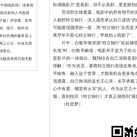
纷感慨影片“是喜剧，但不止喜剧，更是敢拍
《中国电影报》读者阅
导演邢文雄透露，电影中的所有情节的
或相关权利人书面授
人都想特立独行，没人愿意承认自己虚伪”
子版）所登载、发布
可能展现圆滑的一面，而“特立独行”反而是
制、发行、制作光
果早年不那么特立独行，早就拍上电影了”。
本站所属的服务器上
片中，白敬亭饰演因“特立独行”处处碰
网上公示、向有关部
长海”时，白敬亭解读，电影并不是为了给
律责任。
是影片的一抹留白。魏翔结合自己深耕喜剧
转载或者拷贝相关数
理解：“作为演员，要将特立独行表现在角
平棱角、融入这个世界，才能有机会更多地
强透露，自己饰演的县长王心灵，名字承载
心中有爱、嘴里有火车”的人。作为从艺几十
慨，直到拍完《特立独行》才真正感悟到“最
（杜思梦）