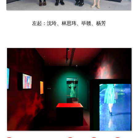
左起：沈玲、林思玮、毕赣、杨芳