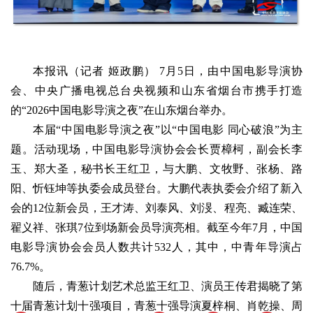
本报讯（记者 姬政鹏） 7月5日，由中国电影导演协
会、中央广播电视总台央视频和山东省烟台市携手打造
的“2026中国电影导演之夜”在山东烟台举办。
本届“中国电影导演之夜”以“中国电影 同心破浪”为主
题。活动现场，中国电影导演协会会长贾樟柯，副会长李
玉、郑大圣，秘书长王红卫，与大鹏、文牧野、张杨、路
阳、忻钰坤等执委会成员登台。大鹏代表执委会介绍了新入
会的12位新会员，王才涛、刘泰风、刘渂、程亮、臧连荣、
翟义祥、张琪7位到场新会员导演亮相。截至今年7月，中国
电影导演协会会员人数共计532人，其中，中青年导演占
76.7%。
随后，青葱计划艺术总监王红卫、演员王传君揭晓了第
十届青葱计划十强项目，青葱十强导演夏梓桐、肖乾操、周