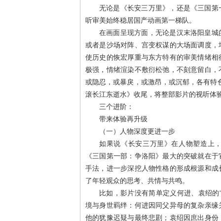
无论是《长安三万里》，还是《三国第
听审美始终稳居国产动画第一梯队。
在画面呈现方面，无论是汉末洛阳皇城
或者是沙场对阵、宫变权谋的大场面调度，
使历史的恢宏厚重与东方特有的审美情绪相
极强，情绪渲染不敷衍松弛，不刻意留白，
或隐忍，或暴戾，或激昂，或沉郁，各有特
滚长江东逝水》收尾，将整部影片的视听体
三个进阶：
带来体验再升级
（一）人物深度更进一步
如果说《长安三万里》在人物塑造上
《三国第一部：争洛阳》最大的突破就在于
手法，进一步深挖人物性格的形成根源和成
了年轻观众的思考、共情与共鸣。
比如，影片没有简单定义何进、袁绍的
境与身世羁绊：何进因同父异母的复杂亲缘
他的犹豫迟疑与最终悲剧；袁绍因庶出身份