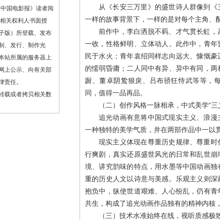
从《长安三万里》的盛世诗人群像到《
《中国电影报》读者阅
一样的故事背景下，一样的是对每个主角、
或相关权利人书面授
前作中，李白洒脱不羁、才气贯长虹，
子版）所登载、发布
一收，性格鲜明、立体动人。此作中，青年
制、发行、制作光
民于水火；青年袁绍同样志向远大、慷慨豪
本站所属的服务器上
的懦弱昏庸；二人同中有异、异中有同，两
网上公示、向有关部
蹰、董卓阴鸷狠戾、吕布骄狂恃武等等，
律责任。
同，值得一品再品。
转载或者拷贝相关数
（二）创作风格一脉相承，中式美学“三
追光动画有意将中国式现实主义、浪漫
一种独特的美学气质，并在两部作品中一以
现实主义体现在尊重历史规律、尊重时
行爽剧，真实还原盛世风光的日常和乱世崩
境、讲究韵味的特点，用水墨等中国动画独
重的历史人文以诗意与美感。乐观主义则深
抱负中，纵使世道艰难、人心纷乱，仍有青
共生，构成了追光动画作品独有的精神内核
（三）技术水准始终在线，视听质感极