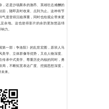
奈，还是沙场厮杀的激昂、英雄壮志难酬的
刻后，随即及时收束、点到为止。这种有节
和气度变得沉稳厚重，同时也给观众带来更
充足余地。这也使得影片的余韵更加悠远绵
影响力。
国第一部：争洛阳》的乱世宏图，原班人马
风美学、立体群像等优势，又在人物深度、
在传承中式美学、尊重历史内核的同时，勇
新局，不断拓宽表达广度、挖掘思想深度，
好未来。