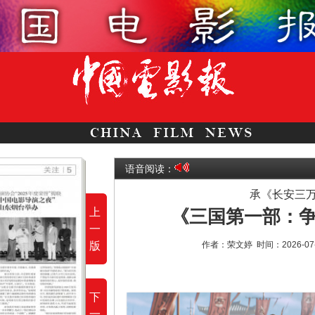
语音阅读：
承《长安三
上
《三国第一部：
一
版
作者：荣文婷
时间：2026-07
下
一