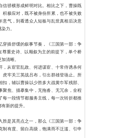
自信骄横形成鲜明对比。相比之下，曹操既
、积极应对，既不被身份所累，也不被失败
年意气，到看透众人短板与乱世真相后决意
感染力。
忆穿插舒缓的叙事节奏，《三国第一部：争
，在尊重史诗、以顺叙为主的前提下，单个桥
更加清晰。
开，从宦官乱政、何进谋宦、十常侍诱杀何
、虎牢关三英战吕布，引出群雄登场止。所
相扣，辅以曹操以少胜多大战黄巾军残部、
事聚焦、描摹集中，无拖沓、无冗余，全程
了每一段情节都服务主线，每一次转折都推
都有新的提升。
入胜是其亮点之一，那么《三国第一部：争
克制有度、留白高级，饱满而不泛滥、引申