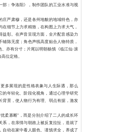
一部：争洛阳》，制作团队的工业水准与视
的庄严肃穆，还是各州地貌的地域特色，亦
均在细节上力求精致，在构图上力求大气，
得益彰。在声音呈现方面，全片配音感染力
不铺陈无度；角色声线高度贴合人物特质，
色、亦有分寸；片尾以明朝杨慎《临江仙·滚
验高位定格。
，更多展现的是性格表象与人生际遇，那么
它的年轻化、阶段化视角，通过心理学研究
长背景，使人物行为有理、弱点有据，激发
“优柔寡断”，而是分别介绍了二人的成长环
关系，在亲情与朝政上被反复拉扯，造就了
，自幼在家中看人眼色、谨慎求全，养成了