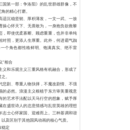
三国第一部：争洛阳》的乱世群雄群像，不
配角的精心打磨。
高适沉稳坚韧、厚积薄发，一文一武、一放
曹操心怀天下、无畏敢为，一身抱负欲救黎
迈，即使优柔寡断、顾虑重重，也并非单纯
相对照，更添人生厚重。此外，何进霸气踟
每一个角色都性格鲜明、饱满真实、绝不雷
义”相合
主义和乐观主义三重风格有机融合，形成了
贯之。
代悲剧、尊重人物抉择，不魔改剧情、不强
塌的必然。浪漫主义根植于东方审美重视意
有的艺术手法配以天马行空的想象，赋予厚
藏在盛世诗人的恣意情感与乱世英雄的理想
年志士心怀家国、迎难而上。三种基调和谐
，以及区别于其他国风动画的核心气质。
致稳定