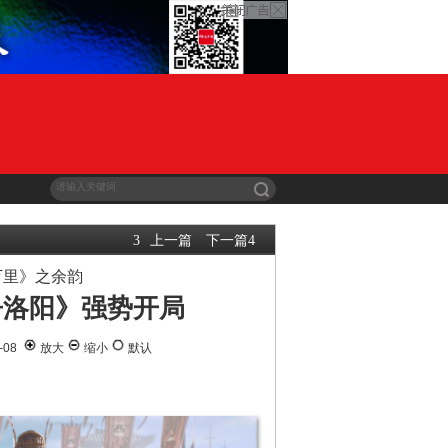
上一篇
下一篇
3
4
万里》之余韵
争洛阳》强势开局
-08
放大
缩小
默认