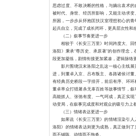
思虑过度、不敢决断的性格，与嫡出袁术的
被时代、身世、经历所影响，又能主动求变
所困，一步步从怀抱匡扶汉室理想初心的青
起兵自立，完成了成长闭环，更具层次性和
（二）叙事节奏更进一步
相较于《长安三万里》时间跨度大、回
洛阳》秉承“尊历史、承原著”的创作理念
段更加凝练，剧情衔接更加紧凑，逻辑脉络
影片围绕汉末洛阳之乱这一核心主线展
进，到董卓入京、吕布叛主、各路诸侯讨董
有经典历史桥段一字排开，前后有序、环环
董卓率众打猎屠杀无辜百姓等故事情节，叙
高能抓人、张弛有度、一气呵成，真正实现
动变局，在叙事完成度和对观众的吸引力上
（三）情绪表达更进一步
如果说《长安三万里》的情绪渲染引人
洛阳》的情绪表达则更为成熟，真正做到了
而不铺陈、动情而不拖沓。