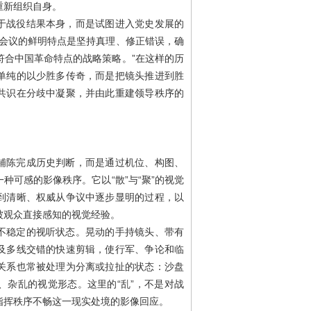
重新组织自身。
于战役结果本身，而是试图进入党史发展的
义会议的鲜明特点是坚持真理、修正错误，确
符合中国革命特点的战略策略。”在这样的历
单纯的以少胜多传奇，而是把镜头推进到胜
共识在分歧中凝聚，并由此重建领导秩序的
铺陈完成历史判断，而是通过机位、构图、
种可感的影像秩序。它以“散”与“聚”的视觉
到清晰、权威从争议中逐步显明的过程，以
被观众直接感知的视觉经验。
不稳定的视听状态。晃动的手持镜头、带有
及多线交错的快速剪辑，使行军、争论和临
关系也常被处理为分离或拉扯的状态：沙盘
、杂乱的视觉形态。这里的“乱”，不是对战
指挥秩序不畅这一现实处境的影像回应。