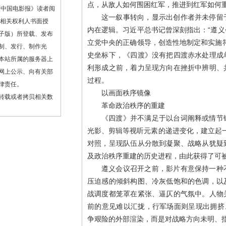
点，从敌人如何围困红军，推进到红军如何
《中国电影报》读者阅
这一叙事转向，显示出创作者并未停留
或相关权利人书面授
内在逻辑。习近平总书记曾深刻指出：“遵
子版）所登载、发布
立党中央的正确领导，创造性地制定和实施
制、发行、制作光
史坐标下，《四渡》没有把四渡赤水处理成
本站所属的服务器上
利形成之前，着力呈现方向在挫折中辨明、
网上公示、向有关部
过程。
律责任。
以画面秩序镜像
转载或者拷贝相关数
革命政治秩序的重建
《四渡》并不满足于以台词阐释或情节
光影、剪辑等视听元素的递进变化，建立起一
对照，呈现队伍从分散到凝聚、战略从犹疑
及政治秩序重建的历史进程，由此获得了可
遵义会议召开之前，影片有意保持一种
压迫感的倾斜构图、冷灰低饱和的色调，以
战调度都笼罩在紧张、逼仄的气氛中。人物
前的意见难以汇拢，行军场面则呈现出拥挤
争艰险的外部渲染，而是对战略方向未明、