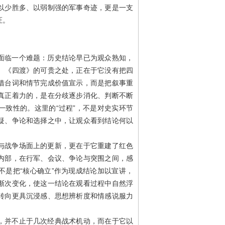
以少胜多、以弱制强的军事奇迹，更是一支
证。
面临一个难题：历史结论早已为观众熟知，
。《四渡》的可贵之处，正在于它没有把四
借台词和情节完成价值宣示，而是把叙事重
真正着力的，是在分歧逐步消化、判断不断
一致性的。这里的“过程”，不是对史实环节
疑、争论和选择之中，让观众看到结论何以
与战争场面上的更新，更在于它重建了红色
内部，在行军、会议、争论与突围之间，感
不是把“核心确立”作为现成结论加以宣讲，
渐次变化，使这一结论在观看过程中自然浮
转向更具沉浸感、思想辨析度和情感说服力
，并不止于几次经典战术机动，而在于它以