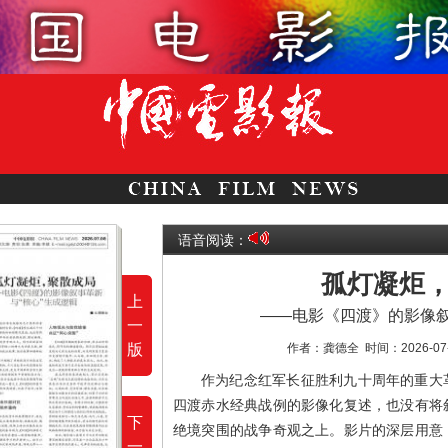
语音阅读：
孤灯凝炬
上
——电影《四渡》的影像叙
一
版
作者：龚德全
时间：2026-07
作为纪念红军长征胜利九十周年的重大
四渡赤水经典战例的影像化复述，也没有将
下
绝境突围的战争奇观之上。影片的深层用意
一