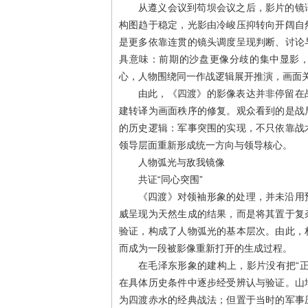
从遵义会议到苟坝会议之后，影片的镜
构图趋于稳定，光影由冷峻压抑转向开阔自
是更多依靠连贯的镜头调度呈现判断、讨论
具意味：前期的沙盘更像分歧的集中显影
心，人物围绕同一作战逻辑展开推演，画面
由此，《四渡》的影像表达并非停留在
建转译为画面秩序的修复。观众看到的是战
的历史逻辑：军事突围的实现，不只依靠战
领导层面重新形成统一方向与领导核心。
人物弧光与敌我镜像
共证“同心突围”
《四渡》对领袖形象的处理，并未沿用
威呈现为天然生成的结果，而是将其置于复
验证，构成了人物弧光的基本层次。由此，
而成为一段被影像重新打开的生成过程。
在毛泽东形象的建构上，影片没有把“
在具体历史条件中逐步经受辨认与验证。山
为四渡赤水的经典战法；但置于当时的军事