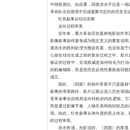
中悄然易位。由此看，四渡赤水不仅是一场
革命队伍在困境中完成凝聚与定向的历史见
红色叙事从结论宣教
走向过程审美
近年来，重大革命历史题材电影创作常
影像叙事如何避免成为既定意义的重复说明
渡赤水的胜利处理为预设答案，也没有急于
心放在结论生成之前的复杂过程之中。影片
验证的过程中，呈现权威是如何转化为行动
的机械铺陈，而是把历史必然性重新放回犹
成立。
因此，《四渡》的创作革新不只是题材
叙事的审美路径。影片让观众进入历史现场
受革命事业由危局走向转机的内在逻辑。它
而是通过影像节奏、人物关系和组织状态的
现。由此，红色叙事从单向度的意义传达，
的过程审美。
赤水奔涌，光影流转。《四渡》的厚度