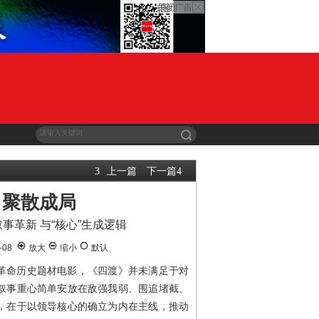
上一篇
下一篇
3
4
，聚散成局
事革新 与“核心”生成逻辑
-08
放大
缩小
默认
革命历史题材电影，《四渡》并未满足于对
叙事重心简单安放在敌强我弱、围追堵截、
，在于以领导核心的确立为内在主线，推动