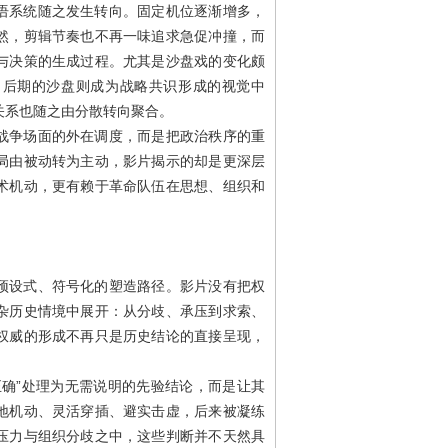
语系统随之发生转向。固定机位逐渐增多，
然，剪辑节奏也不再一味追求急促冲撞，而
与决策的生成过程。尤其是沙盘戏的变化颇
，后期的沙盘则成为战略共识形成的视觉中
关系也随之由分散转向聚合。
战争场面的外在调度，而是把政治秩序的重
局由被动转为主动，影片揭示的却是更深层
术机动，更有赖于革命队伍在思想、组织和
预设式、符号化的塑造路径。影片没有把权
杂历史情境中展开：从分歧、承压到求索、
权威的形成不再只是历史结论的直接呈现，
正确”处理为无需说明的先验结论，而是让其
地机动、灵活穿插、避实击虚，后来被凝练
压力与组织分歧之中，这些判断并不天然具