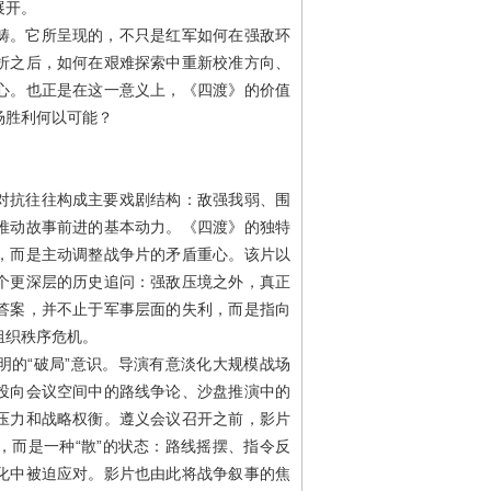
展开。
畴。它所呈现的，不只是红军如何在强敌环
折之后，如何在艰难探索中重新校准方向、
心。也正是在这一意义上，《四渡》的价值
场胜利何以可能？
对抗往往构成主要戏剧结构：敌强我弱、围
推动故事前进的基本动力。《四渡》的独特
，而是主动调整战争片的矛盾重心。该片以
个更深层的历史追问：强敌压境之外，真正
答案，并不止于军事层面的失利，而是指向
组织秩序危机。
明的“破局”意识。导演有意淡化大规模战场
投向会议空间中的路线争论、沙盘推演中的
压力和战略权衡。遵义会议召开之前，影片
，而是一种“散”的状态：路线摇摆、指令反
化中被迫应对。影片也由此将战争叙事的焦