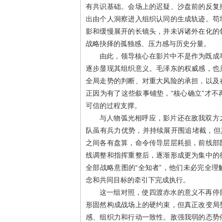
有共识基础。会场上的迟疑、沙盘前的反复
出由个人洞察进入组织认同的生成轨迹。苟
影和缓慢展开的长镜头，并未诉诸外在化的
战略抉择的孤独感、压力感与历史分量。
由此，领导核心在影片中不是作为既成
逐步显现其组织意义。毛泽东的权威感，也
全局走势的判断、对重大风险的承担，以及
正因为有了这些叙事铺垫，“核心确立”才
可信的过程支撑。
与人物弧光相呼应，影片还在敌我双方
队虽有兵力优势，并持续展开围追堵截，但
之间各有盘算，命令传导层层耗损，前线部
线调整和指挥重整后，逐渐形成更为集中的
全部战略意图的“全知者”，他们未必完全
念和共同目标的牵引下完成执行。
这一组对照，使四渡赤水的意义不再停
形固然构成战场上的硬约束，但真正改变局
感、组织力和行动一致性。敌强我弱的态势