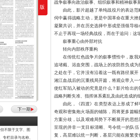
战争叙事向政治叙事、组织叙事和精神叙事
版
由此，影片超越了单纯战役片的表达范
伺中赢得战略主动，更是中国革命在重大挫
凝聚共识，并在历史选择中形成坚强领导核
不止于再现一场经典战役，而在于追问：这
叙事重心由外部对抗
转向内部秩序重构
在传统红色战争片的叙事惯性中，敌我
追堵截、浴血突围，战场上的攻防胜负成为
之处在于，它并没有沿着这一既有路径展开
湘江血战后的沉重残局开篇，将观众带入一
使红军陷入被动的究竟是什么？影片给出的
战略判断失准、指挥体系紊乱及由此造成的
由此，《四渡》在类型表达上形成了鲜
下一期
奇观和密集炮火场面的铺陈，而将更多篇幅
方案分歧，以及艰难局势下不断展开的思想
呈现的并非一支目标清晰、号令统一的队伍
但不限于文字、图
复，高层难以统一判断，基层只能在频繁变
计、专栏目录与名称、