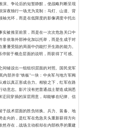
推演、争论后的短暂静默，使战略判断呈现
坝深夜独行一场尤为克制：马灯、山道、背
领袖光环，而是在低限度的影像调度中托出
事实被推至前景，而是在一次次危急关口中
并非依靠外部神化加以托举，而是生成于对
在屡屡受阻的局面中仍能打开生路的能力。
不再停留于概念层面的说明，而获得了可感、
之间铺设出一组组织层面的对照。国民党军
其内部并非“铁板”一块：中央军与地方军阀
队难以真正形成合力。相较之下，红军在路
行动意志。影片没有把普通战士塑造成洞悉
理解迂回穿插的深层用意，却能够在纪律、信
留于战术层面的胜负转换。兵力、装备、地
势走向的，是红军在危急关头重新获得方向
依然存在，战场主动权却在内部秩序的重建