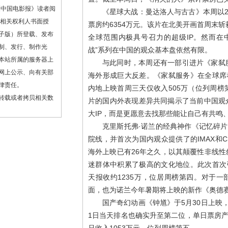
《中国电影报》读者阅
《星球大战：曼达洛人与古古》本周以2
或相关权利人书面授
票房约6354万元。该片在北美开画首周末斩获
子版）所登载、发布
全球范围内极具号召力的超级IP。然而在
制、发行、制作光
战”系列在中国的观众基本盘依然有限。
本站所属的服务器上
与此同时，本周还有一部引进片《家弑
网上公示、向有关部
海外形成巨大反差。《家弑服务》在全球席
律责任。
内地上映首周三天仅收入505万（位列周
转载或者拷贝相关数
片的国内外表现差异共同揭示了当前中国观
大IP，而是更愿意去找那些能让自己有共鸣
克里斯托弗·诺兰的经典神作《记忆碎片
院线，并首次为国内观众提供了的IMAX和C
海外上映已有26年之久，以其颠覆性非线
迷群体中积累了极高的文化地位。此次首次
天报收约1235万，位居周榜第四。对于一
面，也为诺兰今年暑期将上映的新作《奥德赛
国产奇幻动画《钟馗》于5月30日上映
1日当天排名也确实升至第二位，单日票房产