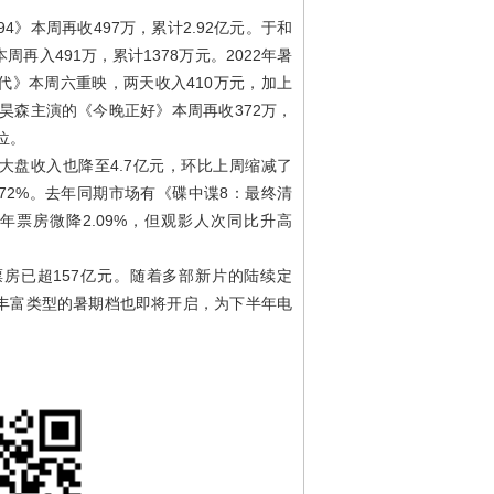
4》本周再收497万，累计2.92亿元。于和
再入491万，累计1378万元。2022年暑
代》本周六重映，两天收入410万元，加上
陈昊森主演的《今晚正好》本周再收372万，
位。
大盘收入也降至4.7亿元，环比上周缩减了
39.72%。去年同期市场有《碟中谍8：最终清
年票房微降2.09%，但观影人次同比升高
场票房已超157亿元。随着多部新片的陆续定
丰富类型的暑期档也即将开启，为下半年电