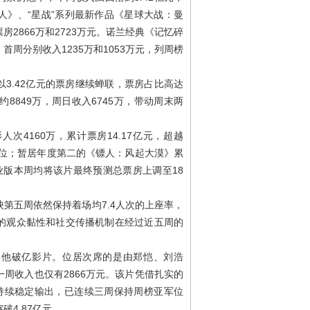
人》、“星战”系列最新作品《星球大战：曼
2866万和2723万元。诺兰经典《记忆碎
周分别收入1235万和1053万元，列周榜
3.42亿元的票房继续蝉联，票房占比高达
房约8849万，周日收入6745万，带动周末两
次4160万，累计票房14.17亿元，超越
三位；暂居年度第二的《镖人：风起大漠》累
专业版本周均将该片最终预测总票房上调至18
第五周依然保持着场均7.4人次的上座率，
的观众黏性和社交传播机制在经过近五周的
其他破亿影片。位居次席的是由郑恺、刘浩
周收入也仅有2866万元。该片凭借扎实的
持续稳定输出，已连续三周保持周榜亚军位
4.87亿元。