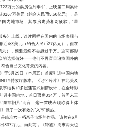
723万元的票房位列季军，上映第二周累计
8167万美元（约合人民币5.58亿元），是
中国内地市场，其票房走势相对疲软，“星
服务》上线，该片同样在国内的市场表现与
卷近4亿美元（约合人民币27亿元），但在
榜第六），预测最终不会超过千万。这两部影
众的选择偏好——他们不再盲目追捧国外的
、符合自己文化背景的内容。
》于5月29日（本周五）首度引进中国内地
INITY特效厅版本。《记忆碎片》在北美及
性叙事结构和多层迷宫式剧情设计，在全球影
引进中国内地，首日票房334万，首周末三
部“陈年旧片”而言，这一首映表现称得上体
》做了一次有效的“入市”预热。
，是瞄准六一档亲子市场的作品。该片在6月
出837万元。而此前，《钟馗》周末两天也