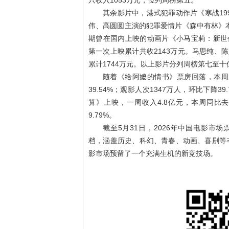
只收入1053万元，位列周榜第五。
其余影片中，港式犯罪动作片《寒战199
伟、高圆圆主演的犯罪爱情片《森中有林》本周
期曾在国内上映的动画片《小马宝莉：新世
第一次上映累计共收2143万元。马思纯、
累计1744万元。以上影片分列周榜第七至十
随着《给阿嬷的情书》票房回落，本周
39.54%；观影人次1347万人，环比下降
算》上映，一周收入4.8亿元，本周同比去
9.79%。
截至5月31日，2026年中国电影市
档，涵盖历史、科幻、青春、动画、喜剧等
影市场预留了一个充满生机的新竞技场。