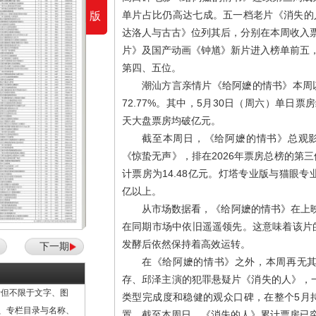
单片占比仍高达七成。五一档老片《消失的
版
达洛人与古古》位列其后，分别在本周收入票房
片》及国产动画《钟馗》新片进入榜单前五，首
第四、五位。
潮汕方言亲情片《给阿嬷的情书》本周以
72.77%。其中，5月30日（周六）单日票
天大盘票房均破亿元。
截至本周日，《给阿嬷的情书》总观影人
《惊蛰无声》，排在2026年票房总榜的第
计票房为14.48亿元。灯塔专业版与猫眼
亿以上。
从市场数据看，《给阿嬷的情书》在上映
在同期市场中依旧遥遥领先。这意味着该片
发酵后依然保持着高效运转。
下一期
在《给阿嬷的情书》之外，本周再无
存、邱泽主演的犯罪悬疑片《消失的人》，一
但不限于文字、图
类型完成度和稳健的观众口碑，在整个5月
计、专栏目录与名称、
置。截至本周日，《消失的人》累计票房已突破