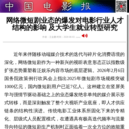
网络微短剧业态的爆发对电影行业人才
结构的影响 及大学生就业转型研究
作者：王金鹏 时间：2026-06-03
语音阅读：
近年来伴随移动端媒介技术的迭代与碎片化消费语境的
深化，网络微短剧作为一种新兴的视听表意形态正以指数级
扩张态势重塑着泛娱乐内容市场的底层逻辑。2026年2月6日
国务院政策例行吹风会上指出2025年微短剧市场规模突破
1000亿元，国内微短剧用户已近7亿人。这种建立在竖屏美
学与强情节驱动基础之上的业态爆发绝非单纯的媒介展示形
式转移，而是深刻触发了整个大视听产业底座，即人才供应
链条的结构性演进。传统电影工业体系所固化下来的专精
化、层级式人员配置模式，在遭遇具有极高迭代频率与流量
导向特征的微短剧生产机制时正面临着一次全方位的效能重