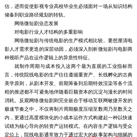
估，进而促使影视专业高校毕业生必须面对一场从知识结构
储备到职业路径规划的转轨。
网络微短剧业态发展
对电影行业人才结构的多重影响
网络微短剧与传统电影的生产模式相比较。要想厘清电
影人才需求更迭的深层动因，必须深入剖析微短剧与电影两
种视听产品在运作逻辑上的异质性特征。
就制作周期与成本投入这两个最为直观的工业指标而
言，传统院线电影的生产往往遵循重资产、长线孵化的古典
美学原则，从剧本开发、前期筹备到后期特效渲染等各个流
程的推进都不可避免地伴随着巨额资本的沉淀与漫长的时间
消耗。反观网络微短剧则完全嵌合于移动互联网敏捷开发的
极速节奏之中，不仅将制片周期极度压缩至数周乃至数天之
内，更通过高度模块化的小成本运作方式构建起一种以快速
试错为核心导向的轻资产运转模式。在内容生产逻辑与受众
定位上，院线电影通常致力于通过宏大的叙事架构与细腻的