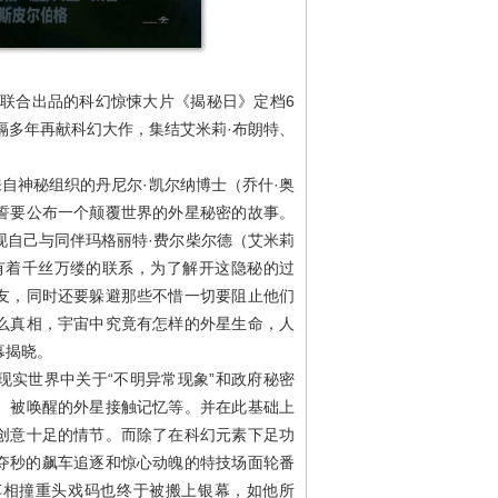
乐联合出品的科幻惊悚大片《揭秘日》定档6
隔多年再献科幻大作，集结艾米莉·布朗特、
来自神秘组织的丹尼尔·凯尔纳博士（乔什·奥
誓要公布一个颠覆世界的外星秘密的故事。
现自己与同伴玛格丽特·费尔柴尔德（艾米莉
有着千丝万缕的联系，为了解开这隐秘的过
友，同时还要躲避那些不惜一切要阻止他们
么真相，宇宙中究竟有怎样的外星生命，人
幕揭晓。
现实世界中关于“不明异常现象”和政府秘密
、被唤醒的外星接触记忆等。并在此基础上
创意十足的情节。而除了在科幻元素下足功
夺秒的飙车追逐和惊心动魄的特技场面轮番
车相撞重头戏码也终于被搬上银幕，如他所