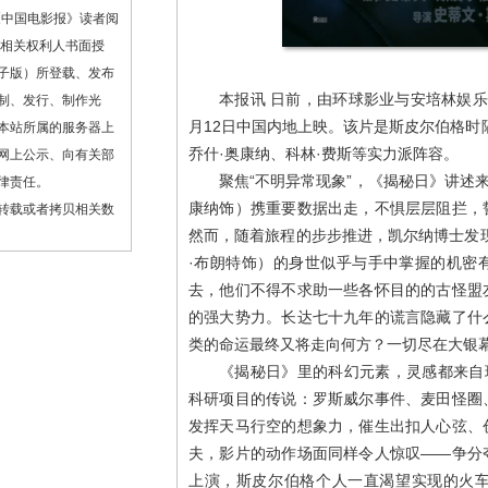
《中国电影报》读者阅
或相关权利人书面授
子版）所登载、发布
本报讯 日前，由环球影业与安培林娱
制、发行、制作光
月12日中国内地上映。该片是斯皮尔伯格时
本站所属的服务器上
乔什·奥康纳、科林·费斯等实力派阵容。
网上公示、向有关部
聚焦“不明异常现象”，《揭秘日》讲述
律责任。
康纳饰）携重要数据出走，不惧层层阻拦，
转载或者拷贝相关数
然而，随着旅程的步步推进，凯尔纳博士发
·布朗特饰）的身世似乎与手中掌握的机密
去，他们不得不求助一些各怀目的的古怪盟
的强大势力。长达七十九年的谎言隐藏了什
类的命运最终又将走向何方？一切尽在大银
《揭秘日》里的科幻元素，灵感都来自
科研项目的传说：罗斯威尔事件、麦田怪圈
发挥天马行空的想象力，催生出扣人心弦、
夫，影片的动作场面同样令人惊叹——争分
上演，斯皮尔伯格个人一直渴望实现的火