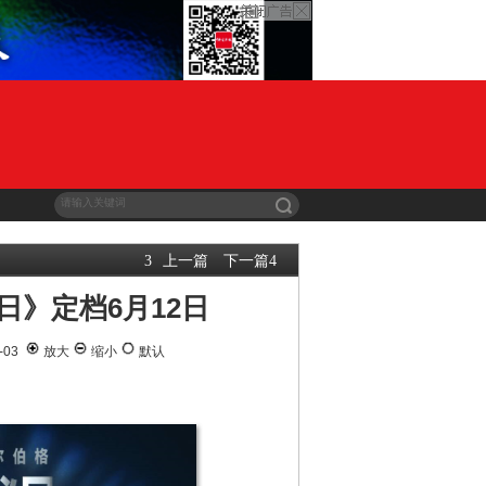
上一篇
下一篇
3
4
日》定档6月12日
-03
放大
缩小
默认