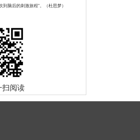
吹到脑后的刺激旅程”。（杜思梦）
一扫阅读