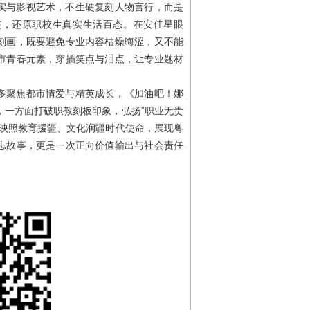
实与影视艺术，不生硬复刻人物言行，而是
核，还原职校生真实生活百态。在安佳星眼
刻画，既要避免专业内容枯燥晦涩，又不能
市青春元素，穿插笑点与泪点，让专业题材
多聚焦都市情爱与精英成长，《加油吧！娜
，一方面打破职教刻板印象，弘扬“职业无贵
梦映照教育援疆、文化润疆时代使命，展现粤
志故事，更是一次正向价值输出与社会责任