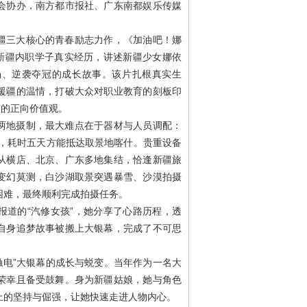
会协办，南方都市报社、广东南都娱乐传媒
疆三大核心的青春励志力作，《加油吧！娜
位新疆内职学子真实经历，讲述新疆少女娜依
场、逆袭夺冠的成长故事。该片扎根真实生
援疆的温情，打破大众对职业教育的刻板印
”的正向价值观。
两地摄制，最大难点在于器材与人员调配：
里，耗时五天方能抵达取景地喀什。贵重设备
从横店、北京、广东多地集结，恰逢新疆旅
变幻莫测，白沙湖取景突遇暴雪、沙漠拍摄
困难，最终顺利完成拍摄任务。
报道的“汽修女孩”，她分享了心路历程，透
自身追梦故事被搬上大银幕，完成了不可思
触电”大银幕的成长与蜕变。当年作为一名大
荣幸且备受鼓舞。身为新疆姑娘，她与角色
上的坚持与倔强，让她快速走进人物内心。