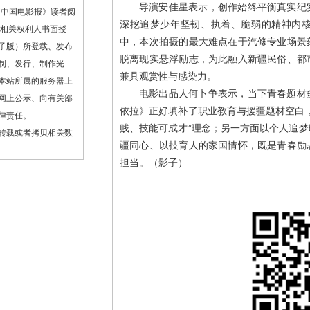
导演安佳星表示，创作始终平衡真实纪
《中国电影报》读者阅
深挖追梦少年坚韧、执着、脆弱的精神内
或相关权利人书面授
中，本次拍摄的最大难点在于汽修专业场景
子版）所登载、发布
脱离现实悬浮励志，为此融入新疆民俗、都
制、发行、制作光
兼具观赏性与感染力。
本站所属的服务器上
电影出品人何卜争表示，当下青春题材
网上公示、向有关部
依拉》正好填补了职业教育与援疆题材空白
律责任。
贱、技能可成才”理念；另一方面以个人追
转载或者拷贝相关数
疆同心、以技育人的家国情怀，既是青春励
担当。（影子）