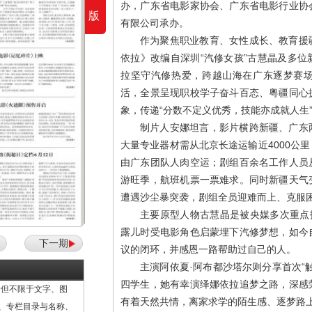
办，广东省电影家协会、广东省电影行业协
版
有限公司承办。
作为聚焦职业教育、女性成长、教育援
依拉》改编自深圳“汽修女孩”古慧晶及多
拉坚守汽修热爱，跨越山海在广东逐梦赛
活，全景呈现职校学子奋斗百态、粤疆同心
象，传递“分数不定义优秀，技能亦成就人生
制片人安娜坦言，影片横跨新疆、广东
大量专业器材需从北京长途运输近4000公
由广东团队人肉空运；剧组百余名工作人员
游旺季，航班机票一票难求。同时新疆天气
遭遇沙尘暴突袭，剧组全员迎难而上、克服
主要原型人物古慧晶是被央媒多次重点
露儿时受电影角色启蒙埋下汽修梦想，如今
下一期
议的闭环，并感恩一路帮助过自己的人。
主演阿依夏·阿布都沙塔尔则分享首次“
四学生，她有幸演绎娜依拉追梦之路，深感
但不限于文字、图
有着天然共情，离家求学的陌生感、逐梦路
计、专栏目录与名称、