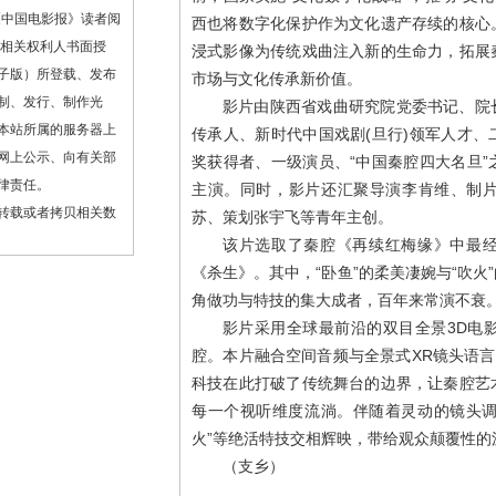
《中国电影报》读者阅
西也将数字化保护作为文化遗产存续的核心
或相关权利人书面授
浸式影像为传统戏曲注入新的生命力，拓展
子版）所登载、发布
市场与文化传承新价值。
制、发行、制作光
影片由陕西省戏曲研究院党委书记、院
本站所属的服务器上
传承人、新时代中国戏剧(旦行)领军人才
网上公示、向有关部
奖获得者、一级演员、“中国秦腔四大名旦
律责任。
主演。同时，影片还汇聚导演李肯维、制
转载或者拷贝相关数
苏、策划张宇飞等青年主创。
该片选取了秦腔《再续红梅缘》中最
《杀生》。其中，“卧鱼”的柔美凄婉与“吹
角做功与特技的集大成者，百年来常演不衰
影片采用全球最前沿的双目全景3D电影摄
腔。本片融合空间音频与全景式XR镜头语言
科技在此打破了传统舞台的边界，让秦腔艺
每一个视听维度流淌。伴随着灵动的镜头调
火”等绝活特技交相辉映，带给观众颠覆性的
（支乡）