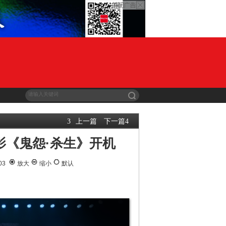
上一篇
下一篇
3
4
影《鬼怨·杀生》开机
-03
放大
缩小
默认