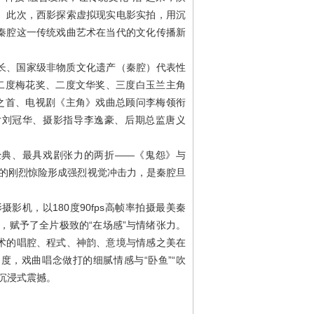
。此次，西影探索虚拟现实电影实拍，用沉
秦腔这一传统戏曲艺术在当代的文化传播新
长、国家级非物质文化遗产（秦腔）代表性
、二度梅花奖、二度文华奖、三度白玉兰主角
”之首、电视剧《主角》戏曲总顾问李梅领衔
片刘冠华、摄影指导李逸豪、后期总监唐义
经典、最具戏剧张力的两折——《鬼怨》与
火”的刚烈惊险形成强烈视觉冲击力，是秦腔旦
。
影机，以180度90fps高帧率拍摄最美秦
，赋予了全片极致的“在场感”与情绪张力。
术的唱腔、程式、神韵、意境与情感之美在
度，戏曲唱念做打的细腻情感与“卧鱼”“吹
沉浸式震撼。