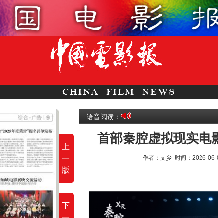
语音阅读：
首部秦腔虚拟现实电
上
一
作者：支乡
时间：2026-06
版
下
一