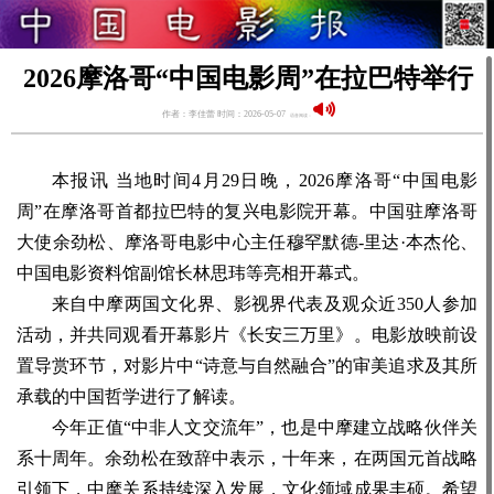
2026摩洛哥“中国电影周”在拉巴特举行
作者：李佳蕾 时间：2026-05-07
语音阅读：
本报讯 当地时间4月29日晚，2026摩洛哥“中国电影
周”在摩洛哥首都拉巴特的复兴电影院开幕。中国驻摩洛哥
大使余劲松、摩洛哥电影中心主任穆罕默德-里达·本杰伦、
中国电影资料馆副馆长林思玮等亮相开幕式。
来自中摩两国文化界、影视界代表及观众近350人参加
活动，并共同观看开幕影片《长安三万里》。电影放映前设
置导赏环节，对影片中“诗意与自然融合”的审美追求及其所
承载的中国哲学进行了解读。
今年正值“中非人文交流年”，也是中摩建立战略伙伴关
系十周年。余劲松在致辞中表示，十年来，在两国元首战略
引领下，中摩关系持续深入发展，文化领域成果丰硕。希望