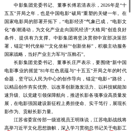
中影集团党委书记、董事长傅若清表示，2026年是“十
五五”开局之年，也是中国电影“破局”重塑的关键一年。在
国家电影局的部署开拓下，“电影经济”气象已成，“电影文
化”春潮涌动，为文化产业走向国民经济“大格局”创造良好
条件、提供有力支撑。中影集团将坚决贯彻中宣部决策部
署，锚定“时代坐标”“文化坐标”“创新坐标”，积极主动服务
国家战略，当好产业主力军与“压舱石”。
长影集团党委书记、董事长庄严表示，要围绕“新中国
电影事业的摇篮”81年红色底蕴与“十五五”开局之年的时代
命题，坚守以人民为中心的创作导向，锚定“电影+”路径，
以精品创作夯实优势、以改革创新激发活力、以科技赋能加
速升级、以党建引领保障航向，推进长影各项事业高质量发
展，在电影强国建设新征程上勇担使命、实干笃行，展现长
影作为、贡献长影力量。
江苏省委宣传部一级巡视员王明珠说，江苏电影战线将
高举习近平文化思想旗帜，深入学习贯彻总书记关于电影工