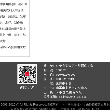
《中国电影报》读者阅
或相关权利人书面授
子版）所登载、发布
制、发行、制作光
本站所属的服务器上
网上公示、向有关部
律责任。
转载或者拷贝相关数
ht 2009-2025 @ All Rights Reserved.版权所有：《中国电影报》社 未经授权禁
欢迎到各地邮局订阅《中国电影报》（可破季订阅）邮发代号: 1-139