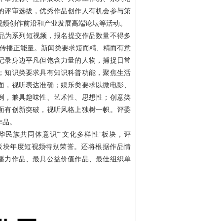
的评审选拔，优秀作品创作人有机会参与第
视频创作前沿和产业发展高端论坛等活动。
作品为系列短视频，报名提交作品数量不得多
极传播正能量。新闻类要求短而精、精而有意
记录身边平凡但饱含力量的人物，捕捉日常
；知识类要求具有知识科普功能，聚焦生活
面，视听表达准确；娱乐类要求以微电影、
例，兼具趣味性、艺术性、思想性；创意类
面有创新突破，视听风格上独树一帜。评委
作品。
华民族共同体意识”“文化多样性”板块，评
”板块年度短视频特别荣誉。还将根据作品情
播力作品、最具公益价值作品、最佳组织单