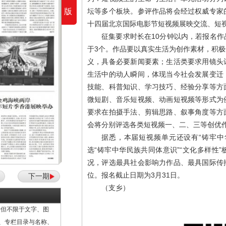
版
坛等多个板块。参评作品将会经过权威专家
十四届北京国际电影节短视频展映交流、短
征集要求时长在10分钟以内，若报名
于3个。作品要以真实生活为创作素材，积
义，具备必要新闻要素；生活类要求用镜头
生活中的动人瞬间，体现当今社会发展变迁
技能、科普知识、学习技巧、经验分享等方
微短剧、音乐短视频、动画短视频等形式为
要求在拍摄手法、剪辑思路、叙事角度等方
会将分别评选各类短视频一、二、三等创优
据悉，本届短视频单元还设有“铸牢中
选“铸牢中华民族共同体意识”“文化多样性
况，评选最具社会影响力作品、最具国际传
位。报名截止日期为3月31日。
下一期
（支乡）
但不限于文字、图
计、专栏目录与名称、