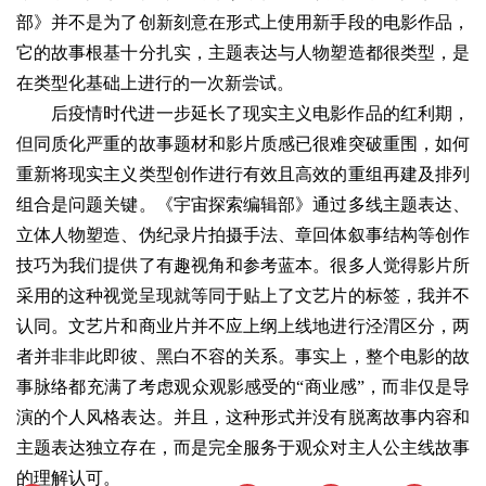
部》并不是为了创新刻意在形式上使用新手段的电影作品，
它的故事根基十分扎实，主题表达与人物塑造都很类型，是
在类型化基础上进行的一次新尝试。
后疫情时代进一步延长了现实主义电影作品的红利期，
但同质化严重的故事题材和影片质感已很难突破重围，如何
重新将现实主义类型创作进行有效且高效的重组再建及排列
组合是问题关键。《宇宙探索编辑部》通过多线主题表达、
立体人物塑造、伪纪录片拍摄手法、章回体叙事结构等创作
技巧为我们提供了有趣视角和参考蓝本。很多人觉得影片所
采用的这种视觉呈现就等同于贴上了文艺片的标签，我并不
认同。文艺片和商业片并不应上纲上线地进行泾渭区分，两
者并非非此即彼、黑白不容的关系。事实上，整个电影的故
事脉络都充满了考虑观众观影感受的“商业感”，而非仅是导
演的个人风格表达。并且，这种形式并没有脱离故事内容和
主题表达独立存在，而是完全服务于观众对主人公主线故事
的理解认可。