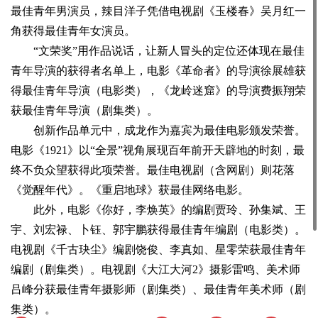
最佳青年男演员，辣目洋子凭借电视剧《玉楼春》吴月红一
角获得最佳青年女演员。
“文荣奖”用作品说话，让新人冒头的定位还体现在最佳
青年导演的获得者名单上，电影《革命者》的导演徐展雄获
得最佳青年导演（电影类），《龙岭迷窟》的导演费振翔荣
获最佳青年导演（剧集类）。
创新作品单元中，成龙作为嘉宾为最佳电影颁发荣誉。
电影《1921》以“全景”视角展现百年前开天辟地的时刻，最
终不负众望获得此项荣誉。最佳电视剧（含网剧）则花落
《觉醒年代》。《重启地球》获最佳网络电影。
此外，电影《你好，李焕英》的编剧贾玲、孙集斌、王
宇、刘宏禄、卜钰、郭宇鹏获得最佳青年编剧（电影类）。
电视剧《千古玦尘》编剧饶俊、李真如、星零荣获最佳青年
编剧（剧集类）。电视剧《大江大河2》摄影雷鸣、美术师
吕峰分获最佳青年摄影师（剧集类）、最佳青年美术师（剧
集类）。