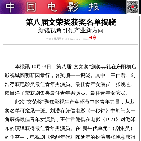
第八届文荣奖获奖名单揭晓
新锐视角引领产业新方向
作者：杜思梦 时间：2021-10-27
语音阅读：
本报讯 10月23日，第八届“文荣奖”颁奖典礼在东阳横店
影视城圆明新园举行，各奖项一一揭晓。其中，王仁君、刘
浩存获电影类最佳青年男演员、最佳青年女演员，张晚意、
辣目洋子荣获剧集类最佳青年男演员、最佳青年女演员。
此次“文荣奖”聚焦影视生产各环节中的青年力量，从获
奖名单可窥见一斑。刘浩存凭借电影《一秒钟》中刘闺女一
角获得最佳青年女演员，王仁君凭借在电影《1921》对毛泽
东的演绎获得最佳青年男演员。在“新生代单元”（剧集类）
的争夺中，电视剧《觉醒年代》陈延年的扮演者张晚意获得