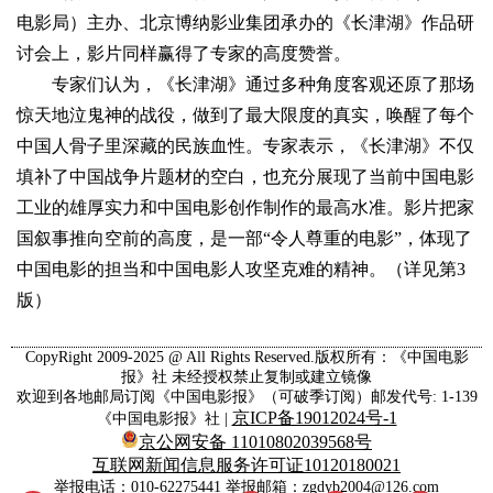
电影局）主办、北京博纳影业集团承办的《长津湖》作品研
讨会上，影片同样赢得了专家的高度赞誉。
专家们认为，《长津湖》通过多种角度客观还原了那场
惊天地泣鬼神的战役，做到了最大限度的真实，唤醒了每个
中国人骨子里深藏的民族血性。专家表示，《长津湖》不仅
填补了中国战争片题材的空白，也充分展现了当前中国电影
工业的雄厚实力和中国电影创作制作的最高水准。影片把家
国叙事推向空前的高度，是一部“令人尊重的电影”，体现了
中国电影的担当和中国电影人攻坚克难的精神。
（详见第3
版）
CopyRight 2009-2025 @ All Rights Reserved.版权所有：《中国电影
报》社 未经授权禁止复制或建立镜像
欢迎到各地邮局订阅《中国电影报》（可破季订阅）邮发代号: 1-139
京ICP备19012024号-1
《中国电影报》社 |
京公网安备 11010802039568号
互联网新闻信息服务许可证10120180021
举报电话：010-62275441 举报邮箱：zgdyb2004@126.com