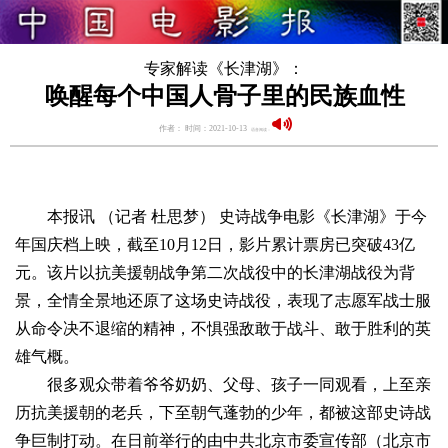
专家解读《长津湖》：
唤醒每个中国人骨子里的民族血性
作者： 时间：2021-10-13
语音阅读：
本报讯 （记者 杜思梦） 史诗战争电影《长津湖》于今
年国庆档上映，截至10月12日，影片累计票房已突破43亿
元。该片以抗美援朝战争第二次战役中的长津湖战役为背
景，全情全景地还原了这场史诗战役，表现了志愿军战士服
从命令决不退缩的精神，不惧强敌敢于战斗、敢于胜利的英
雄气概。
很多观众带着爷爷奶奶、父母、孩子一同观看，上至亲
历抗美援朝的老兵，下至朝气蓬勃的少年，都被这部史诗战
争巨制打动。在日前举行的由中共北京市委宣传部（北京市