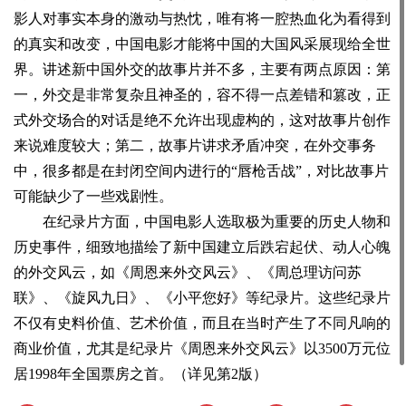
影人对事实本身的激动与热忱，唯有将一腔热血化为看得到
的真实和改变，中国电影才能将中国的大国风采展现给全世
界。讲述新中国外交的故事片并不多，主要有两点原因：第
一，外交是非常复杂且神圣的，容不得一点差错和篡改，正
式外交场合的对话是绝不允许出现虚构的，这对故事片创作
来说难度较大；第二，故事片讲求矛盾冲突，在外交事务
中，很多都是在封闭空间内进行的“唇枪舌战”，对比故事片
可能缺少了一些戏剧性。
在纪录片方面，中国电影人选取极为重要的历史人物和
历史事件，细致地描绘了新中国建立后跌宕起伏、动人心魄
的外交风云，如《周恩来外交风云》、《周总理访问苏
联》、《旋风九日》、《小平您好》等纪录片。这些纪录片
不仅有史料价值、艺术价值，而且在当时产生了不同凡响的
商业价值，尤其是纪录片《周恩来外交风云》以3500万元位
居1998年全国票房之首。
（详见第2版）