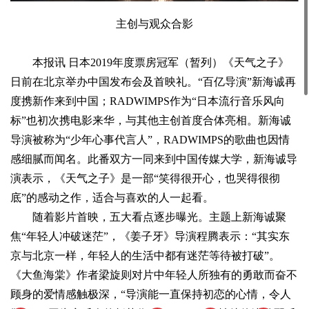
主创与观众合影
本报讯 日本2019年度票房冠军（暂列）《天气之子》
日前在北京举办中国发布会及首映礼。“百亿导演”新海诚再
度携新作来到中国；RADWIMPS作为“日本流行音乐风向
标”也初次携电影来华，与其他主创首度合体亮相。新海诚
导演被称为“少年心事代言人”，RADWIMPS的歌曲也因情
感细腻而闻名。此番双方一同来到中国传媒大学，新海诚导
演表示，《天气之子》是一部“笑得很开心，也哭得很彻
底”的感动之作，适合与喜欢的人一起看。
随着影片首映，五大看点逐步曝光。主题上新海诚聚
焦“年轻人冲破迷茫”，《姜子牙》导演程腾表示：“其实东
京与北京一样，年轻人的生活中都有迷茫等待被打破”。
《大鱼海棠》作者梁旋则对片中年轻人所独有的勇敢而奋不
顾身的爱情感触极深，“导演能一直保持初恋的心情，令人