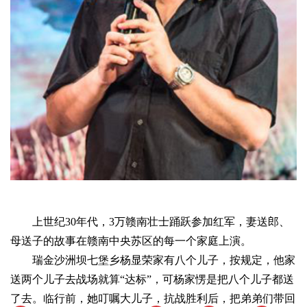
上世纪30年代，3万赣南壮士踊跃参加红军，妻送郎、
母送子的故事在赣南中央苏区的每一个家庭上演。
瑞金沙洲坝七堡乡杨显荣家有八个儿子，按规定，他家
送两个儿子去战场就算“达标”，可杨家愣是把八个儿子都送
了去。临行前，她叮嘱大儿子，抗战胜利后，把弟弟们带回